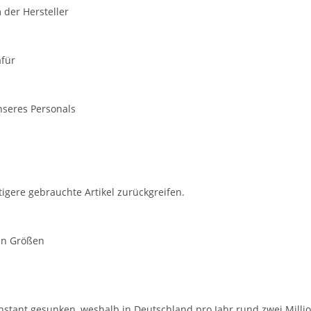
 der Hersteller
afür
nseres Personals
gere gebrauchte Artikel zurückgreifen.
sen Größen
nstant gesunken, weshalb in Deutschland pro Jahr rund zwei Millio