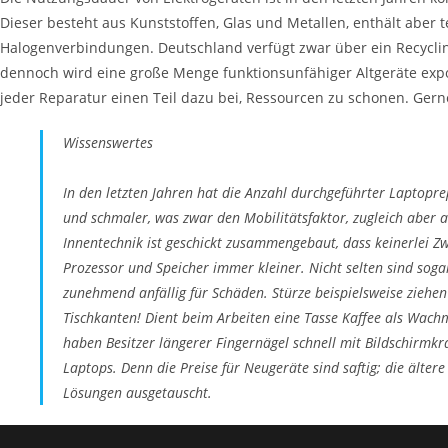
Dieser besteht aus Kunststoffen, Glas und Metallen, enthält aber
Halogenverbindungen. Deutschland verfügt zwar über ein Recycling
dennoch wird eine große Menge funktionsunfähiger Altgeräte expor
jeder Reparatur einen Teil dazu bei, Ressourcen zu schonen. Ger
Wissenswertes
In den letzten Jahren hat die Anzahl durchgeführter Laptopr
und schmaler, was zwar den Mobilitätsfaktor, zugleich abe
Innentechnik ist geschickt zusammengebaut, dass keinerlei 
Prozessor und Speicher immer kleiner. Nicht selten sind soga
zunehmend anfällig für Schäden. Stürze beispielsweise ziehen
Tischkanten! Dient beim Arbeiten eine Tasse Kaffee als Wachm
haben Besitzer längerer Fingernägel schnell mit Bildschirmkra
Laptops. Denn die Preise für Neugeräte sind saftig; die älte
Lösungen ausgetauscht.