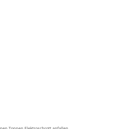
nen Tonnen Elektroschrott anfallen.