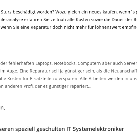
n Sturz beschädigt worden? Wozu gleich ein neues kaufen, wenn´s g
ehleranalyse erfahren Sie zeitnah alle Kosten sowie die Dauer der
nd wenn Sie eine Reparatur doch nicht mehr für lohnenswert empfi
 oder fehlerhaften Laptops, Notebooks, Computern aber auch Server
im Auge. Eine Reparatur soll ja günstiger sein, als die Neuanscha
he Kosten für Ersatzteile zu ersparen. Alle Arbeiten werden in u
n anderen Profi, der es günstiger repariert…
n,
eren speziell geschulten IT Systemelektroniker