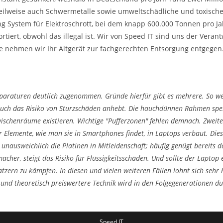
 teilweise auch Schwermetalle sowie umweltschädliche und toxisch
 System für Elektroschrott, bei dem knapp 600.000 Tonnen pro Jah
tiert, obwohl das illegal ist. Wir von Speed IT sind uns der Vera
ne nehmen wir Ihr Altgerät zur fachgerechten Entsorgung entgegen
eparaturen deutlich zugenommen. Gründe hierfür gibt es mehrere. So we
r auch das Risiko von Sturzschäden anhebt. Die hauchdünnen Rahmen sp
Zwischenräume existieren. Wichtige "Pufferzonen" fehlen demnach. Zwe
r Elemente, wie man sie in Smartphones findet, in Laptops verbaut. Die
 unausweichlich die Platinen in Mitleidenschaft; häufig genügt bereit
acher, steigt das Risiko für Flüssigkeitsschäden. Und sollte der Laptop
tzern zu kämpfen. In diesen und vielen weiteren Fällen lohnt sich sehr 
re und theoretisch preiswertere Technik wird in den Folgegenerationen d
Speed IT